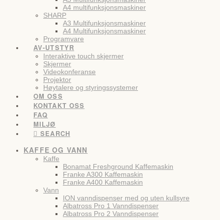
A4 multifunksjonsmaskiner
SHARP
A3 Multifunksjonsmaskiner
A4 Multifunksjonsmaskiner
Programvare
AV-UTSTYR
Interaktive touch skjermer
Skjermer
Videokonferanse
Projektor
Høytalere og styringssystemer
OM OSS
KONTAKT OSS
FAQ
MILJØ
SEARCH
KAFFE OG VANN
Kaffe
Bonamat Freshground Kaffemaskin
Franke A300 Kaffemaskin
Franke A400 Kaffemaskin
Vann
ION vanndispenser med og uten kullsyre
Albatross Pro 1 Vanndispenser
Albatross Pro 2 Vanndispenser