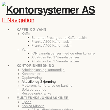
Navigation
KAFFE OG VANN
Kaffe
Bonamat Freshground Kaffemaskin
Franke A300 Kaffemaskin
Franke A400 Kaffemaskin
Vann
ION vanndispenser med og uten kullsyre
Albatross Pro 1 Vanndispenser
Albatross Pro 2 Vanndispenser
KONTORINNREDNING
Arbeidsplass og kontormiljø
Kontorstoler
Oppbevaring
Akustikk og Skjerming
Møterom, konferanse og kantine
Sofa og Lounge
Resepsjon/skranke
MULTIFUNKSJONSMASKINER
Epson
Konica Minolta
A3 Multifunksjonsmaskiner