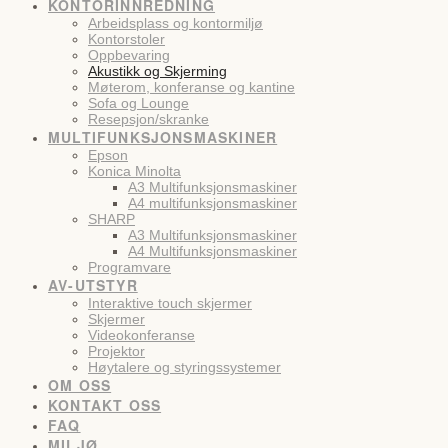
KONTORINNREDNING
Arbeidsplass og kontormiljø
Kontorstoler
Oppbevaring
Akustikk og Skjerming
Møterom, konferanse og kantine
Sofa og Lounge
Resepsjon/skranke
MULTIFUNKSJONSMASKINER
Epson
Konica Minolta
A3 Multifunksjonsmaskiner
A4 multifunksjonsmaskiner
SHARP
A3 Multifunksjonsmaskiner
A4 Multifunksjonsmaskiner
Programvare
AV-UTSTYR
Interaktive touch skjermer
Skjermer
Videokonferanse
Projektor
Høytalere og styringssystemer
OM OSS
KONTAKT OSS
FAQ
MILJØ