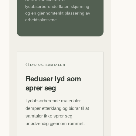
lydabsorberende flater, skjerming
og en gjennomtenkt plassering av
arbeidsplassene.
01
LYD OG SAMTALER
Reduser lyd som
sprer seg
Lydabsorberende materialer
demper etterklang og bidrar til at
samtaler ikke sprer seg
unødvendig gjennom rommet.